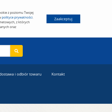
ookie z poziomu Twojej
 w
polityce prywatności
.
Zaakceptuj
netowych, z których
wanych oraz
 dostawa i odbiór towaru
Kontakt