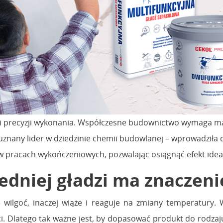
 ale i precyzji wykonania. Współczesne budownictwo wymaga ma
– uznany lider w dziedzinie chemii budowlanej – wprowadzi
racach wykończeniowych, pozwalając osiągnąć efekt idealnej 
dniej gładzi ma znaczeni
e wilgoć, inaczej wiąże i reaguje na zmiany temperatur
ści. Dlatego tak ważne jest, by dopasować produkt do rodz