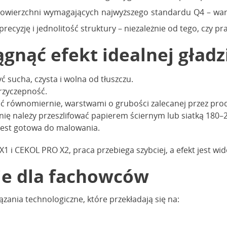
h powierzchni wymagających najwyższego standardu Q4 – w
cyzję i jednolitość struktury – niezależnie od tego, czy p
ągnąć efekt idealnej gładz
 sucha, czysta i wolna od tłuszczu.
rzyczepność.
ć równomiernie, warstwami o grubości zalecanej przez pro
hnię należy przeszlifować papierem ściernym lub siatką 180–
jest gotowa do malowania.
 CEKOL PRO X2, praca przebiega szybciej, a efekt jest wido
ie dla fachowców
ania technologiczne, które przekładają się na: