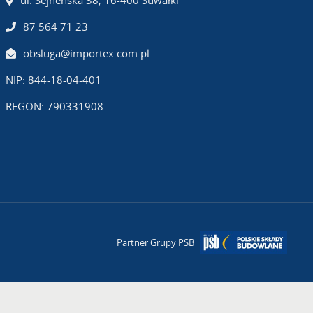
ul. Sejneńska 38, 16-400 Suwałki
87 564 71 23
obsluga@importex.com.pl
NIP: 844-18-04-401
REGON: 790331908
Partner Grupy PSB