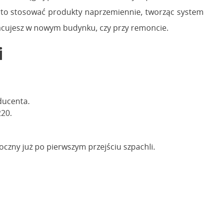
arto stosować produkty naprzemiennie, tworząc system
racujesz w nowym budynku, czy przy remoncie.
i
ducenta.
220.
czny już po pierwszym przejściu szpachli.